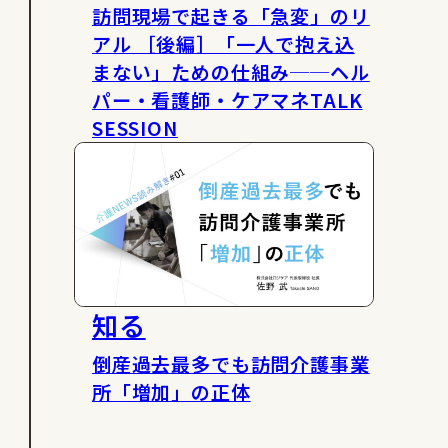
訪問現場で起きる「急変」のリ
アル ［後編］「一人で抱え込
まない」ための仕組み──ヘル
パー・看護師・ケアマネTALK
SESSION
知る
倒産過去最多でも訪問介護事業
所「増加」の正体