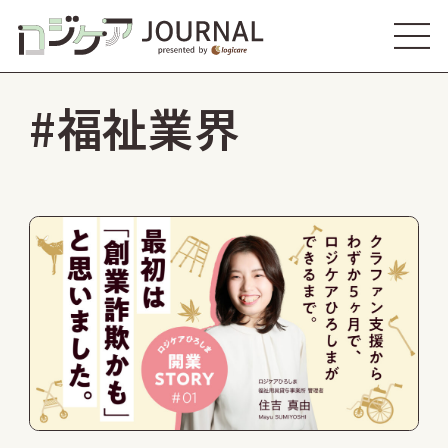
#福祉業界
知る
Know
ひと
Humans
つながり
Connections
株式会社ロジケア
採用サイト