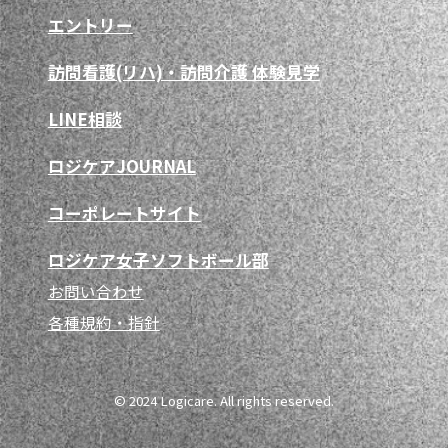
エントリー
訪問看護(リハ)・訪問介護 体験見学
LINE相談
ロジケアJOURNAL
コーポレートサイト
ロジケア女子ソフトボール部
お問い合わせ
各種規約・指針
© 2024 Logicare. All rights reserved.